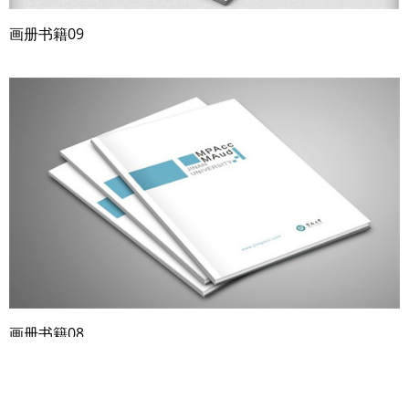
画册书籍09
画册书籍08