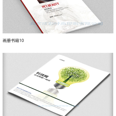
画册书籍10