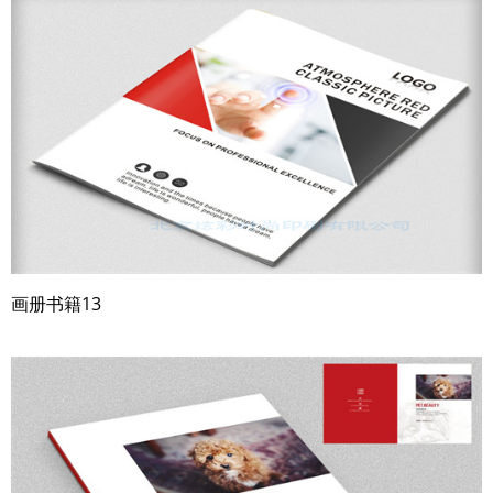
画册书籍13